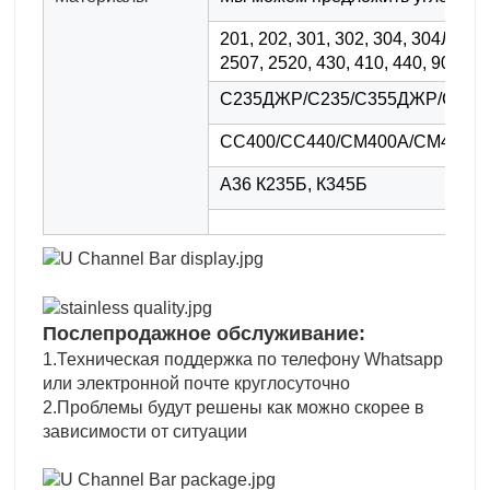
201, 202, 301, 302, 304, 304Л, 31
2507, 2520, 430, 410, 440, 904ле
С235ДЖР/С235/С355ДЖР/С355
СС400/СС440/СМ400А/СМ400Б
А36 К235Б, К345Б
Послепродажное обслуживание:
1.Техническая поддержка по телефону Whatsapp
или электронной почте круглосуточно
2.Проблемы будут решены как можно скорее в
зависимости от ситуации