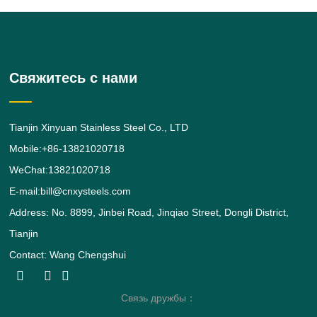
квадратной формы. Сплав
нержавеющей стали 316 представляет
собой стандартный
молибденсодержащий сорт, второй
наиболее востребованный сорт
Свяжитесь с нами
Tianjin Xinyuan Stainless Steel Co., LTD
Mobile:+86-13821020718
WeChat:13821020718
E-mail:bill@cnxysteels.com
Address: No. 8899, Jinbei Road, Jinqiao Street, Dongli District,
Tianjin
Contact: Wang Chengshui
Связь дружбы：