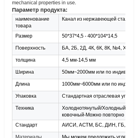
mechanical properties in use.
Параметр продукта:
наименование
Канал из нержавеющей стали
товара
Размер
50*37*4,5 - 400*104*14,5
Поверхность
БА, 2Б, 2Д, 4К, 6К, 8К, №4, ХЛ, С
толщина
4,5 мм-14,5 мм
Ширина
50мм~2000мм или по индивидуал
Длина
1000мм~6000мм или по индивид
Упаковка
Стандартная отраслевая упаков
Техника
Холоднотянутый/Холодный укра
ковочный-Можно повторно обра
Стандарт
АИСИ, АСТМ, БС, ДИН, ГБ, ДЖ
Материалы
Мы можем предложить углерод, 