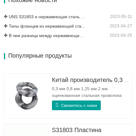
прочностью, сопротивлением
усталости и эрозионной…
2023-05-11
UNS S31803 и нержавеющая сталь SS 316 – в чем разница?
2023-04-27
Типы фланцев из нержавеющей стали: какой из них лучше для вас?
2023-04-25
В чем разница между нержавеющей сталью 304L и 316L?
Популярные продукты
Китай производитель 0,3 мм 0,8 мм 1,25 мм 2 мм оцинкованная стальная проволока
0,3 мм 0,8 мм 1,25 мм 2 мм
оцинкованная стальная проволока
Хорошая надежностьЭто: может
Свяжитесь с нами
улучшить некоторые сучки, заусенцы и
ржавчину на стальной проволоке
Хорошая эластичность:
Износостойкость оцинкованной стали
S31803 Пластина
очень хорошая, эластичность очень